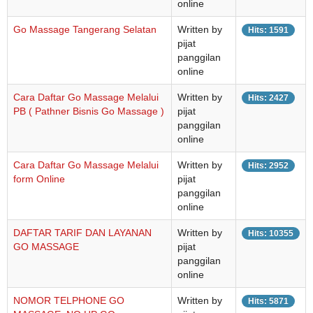
online
Go Massage Tangerang Selatan
Written by
Hits: 1591
pijat
panggilan
online
Cara Daftar Go Massage Melalui
Written by
Hits: 2427
PB ( Pathner Bisnis Go Massage )
pijat
panggilan
online
Cara Daftar Go Massage Melalui
Written by
Hits: 2952
form Online
pijat
panggilan
online
DAFTAR TARIF DAN LAYANAN
Written by
Hits: 10355
GO MASSAGE
pijat
panggilan
online
NOMOR TELPHONE GO
Written by
Hits: 5871