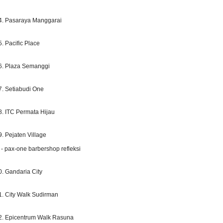
4. Pasaraya Manggarai
5. Pacific Place
6. Plaza Semanggi
7. Setiabudi One
8. ITC Permata Hijau
9. Pejaten Village
 pax-one barbershop refleksi
0. Gandaria City
1. City Walk Sudirman
2. Epicentrum Walk Rasuna