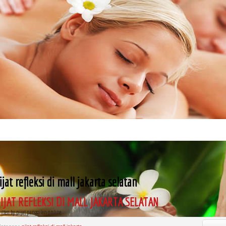
ijat refleksi di mall jakarta selatan
IJAT REFLEKSI DI MALL JAKARTA SELATAN
itten by pijat panggilan online