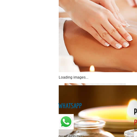
Loading images...
WHATSAPP
p
P
Wr