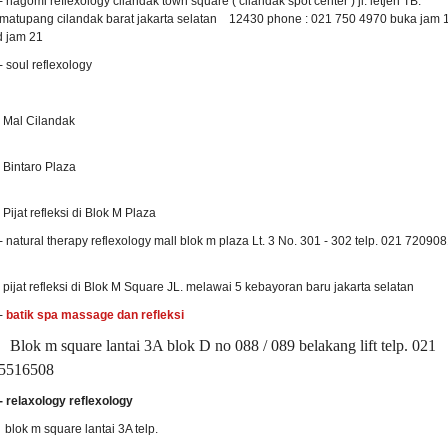
 nagomi reflexology cilandak town square ( cilandak spot center ) jl. letjen TB.
imatupang cilandak barat jakarta selatan 12430 phone : 021 750 4970 buka jam 
d jam 21
 soul reflexology
. Mal Cilandak
. Bintaro Plaza
. Pijat refleksi di Blok M Plaza
 natural therapy reflexology mall blok m plaza Lt. 3 No. 301 - 302 telp. 021 72090
. pijat refleksi di Blok M Square JL. melawai 5 kebayoran baru jakarta selatan
-
batik spa massage dan refleksi
lok m square lantai 3A blok D no 088 / 089 belakang lift telp. 021
5516508
 relaxology reflexology
lok m square lantai 3A telp.