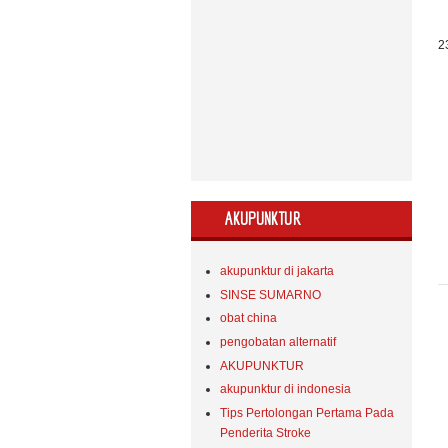
2
-
m
AKUPUNKTUR
akupunktur di jakarta
SINSE SUMARNO
obat china
pengobatan alternatif
AKUPUNKTUR
akupunktur di indonesia
Tips Pertolongan Pertama Pada
Penderita Stroke