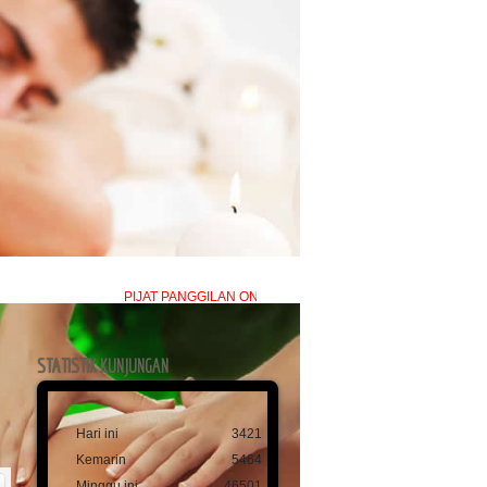
PIJAT PANGGILAN ONLINE layanan profesional pijat refleksi tradisio
STATISTIK KUNJUNGAN
Hari ini
3421
Kemarin
5464
Minggu ini
46501