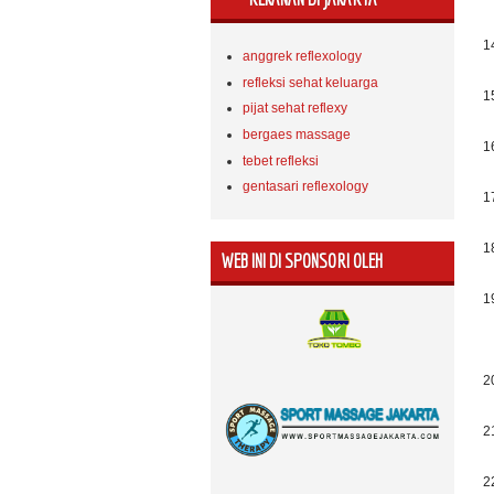
1
anggrek reflexology
refleksi sehat keluarga
1
pijat sehat reflexy
bergaes massage
1
tebet refleksi
gentasari reflexology
1
1
WEB INI DI SPONSORI OLEH
1
-
2
2
2