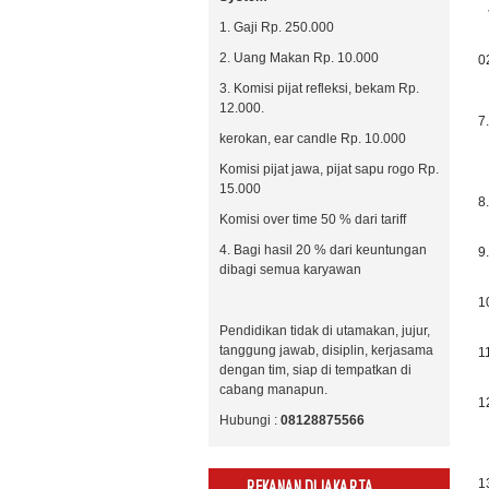
-
1. Gaji Rp. 250.000
b
2. Uang Makan Rp. 10.000
0
3. Komisi pijat refleksi, bekam Rp.
12.000.
7
kerokan, ear candle Rp. 10.000
-
Komisi pijat jawa, pijat sapu rogo Rp.
15.000
8
Komisi over time 50 % dari tariff
4. Bagi hasil 20 % dari keuntungan
9
dibagi semua karyawan
1
Pendidikan tidak di utamakan, jujur,
tanggung jawab, disiplin, kerjasama
1
dengan tim, siap di tempatkan di
cabang manapun.
1
Hubungi :
08128875566
-
1
REKANAN DI JAKARTA