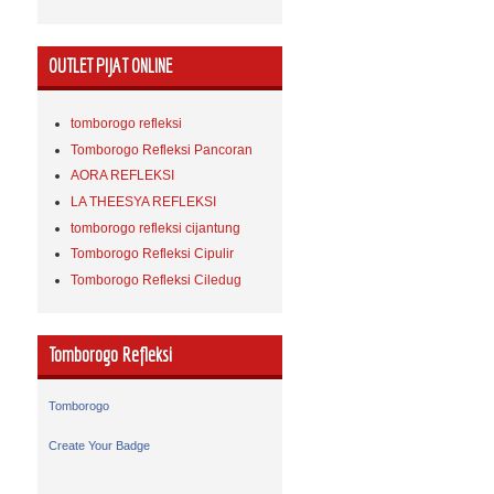
OUTLET PIJAT ONLINE
tomborogo refleksi
Tomborogo Refleksi Pancoran
AORA REFLEKSI
LA THEESYA REFLEKSI
tomborogo refleksi cijantung
Tomborogo Refleksi Cipulir
Tomborogo Refleksi Ciledug
Tomborogo Refleksi
Tomborogo
Create Your Badge