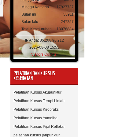
MInggu Kemarin
17927737
Bulan ini
55911
Bulan lalu
247257
Total Keseluruhan
18078884
IP Anda: 85.208.96.212
2026-08-08 15:55
Visitors Counter
PELATIHAN DAN KURSUS
KESEHATAN
Pelatihan Kursus Akupunktur
Pelatihan Kursus Terapi Lintah
Pelatihan Kursus Kiropraksi
Pelatihan Kursus Yumeiho
Pelatihan Kursus Pijat Refleksi
pelatihan kursus jaripunktur