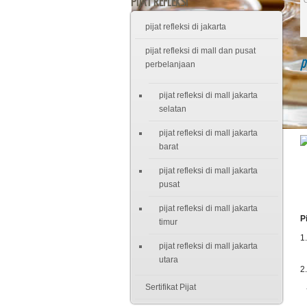
PIJAT REFLEKSI
pijat refleksi di jakarta
pijat refleksi di mall dan pusat
p
perbelanjaan
pijat refleksi di mall jakarta
selatan
pijat refleksi di mall jakarta
barat
pijat refleksi di mall jakarta
pusat
pijat refleksi di mall jakarta
P
timur
1
pijat refleksi di mall jakarta
utara
2
Sertifikat Pijat
-