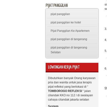
-
s
PIJAT PANGGILAN
s
pijat panggilan
-
pijat panggilan ke hotel
3
Pijat Panggilan Ke Apartemen
pijat panggilan di tangerang
4
pijat panggilan di tangerang
5
Selatan
-
LOWONGAN KERJA PIJAT
6
Dibutuhkan banyak Orang karyawan
B
pria dan wanita untuk jasa terapis
pijat refleksi yang berlokasi di “
9
TOMBOROGO REFLEKSI
“ jalan
cilandak KKO no 112 / di swalayan
-
cahaya cilandak jakarta selatan
b
System