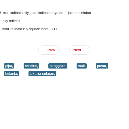
3. mall kalibata city jalan kalibata raya no, 1 jakarta selatan
 eky refleksi
all kalibata city square lantai B 11
Prev
Next
pijat,
refleksi,
panggilan,
mall,
pusat,
belanja,
jakarta selatan,