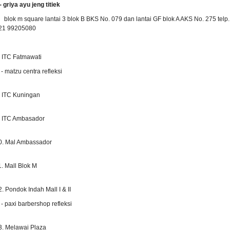
 griya ayu jeng titiek
lok m square lantai 3 blok B BKS No. 079 dan lantai GF blok A AKS No. 275 telp.
21 99205080
. ITC Fatmawati
 matzu centra refleksi
. ITC Kuningan
. ITC Ambasador
0. Mal Ambassador
1. Mall Blok M
2. Pondok Indah Mall I & II
 paxi barbershop refleksi
3. Melawai Plaza