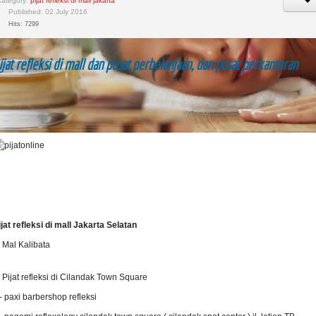
Category:
pijat refleksi di mall jakarta
Published: 02 July 2016
Hits: 7299
ijat refleksi di mall dan pusat perbelanjaan, dan pusat perkantoran
ijat refleksi di mall Jakarta Selatan
. Mal Kalibata
. Pijat refleksi di Cilandak Town Square
 paxi barbershop refleksi