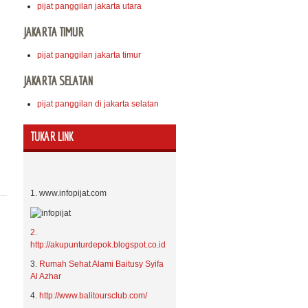
pijat panggilan jakarta utara
JAKARTA TIMUR
pijat panggilan jakarta timur
JAKARTA SELATAN
pijat panggilan di jakarta selatan
TUKAR LINK
1. www.infopijat.com
2.
http://akupunturdepok.blogspot.co.id
3.
Rumah Sehat Alami Baitusy Syifa
Al Azhar
4.
http://www.balitoursclub.com/