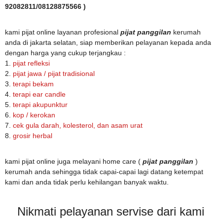
92082811/08128875566 )
kami pijat online layanan profesional
pijat panggilan
kerumah
anda di jakarta selatan, siap memberikan pelayanan kepada anda
dengan harga yang cukup terjangkau :
1.
pijat refleksi
2.
pijat jawa / pijat tradisional
3.
terapi bekam
4.
terapi ear candle
5.
terapi akupunktur
6.
kop / kerokan
7.
cek gula darah, kolesterol, dan asam urat
8.
grosir herbal
kami pijat online juga melayani home care (
pijat panggilan
)
kerumah anda sehingga tidak capai-capai lagi datang ketempat
kami dan anda tidak perlu kehilangan banyak waktu.
Nikmati pelayanan servise dari kami