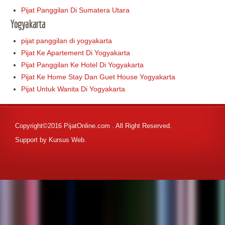
Pijat Panggilan Di Sumatera Utara
Yogyakarta
pijat panggilan di yogyakarta
Pijat Ke Apartement Di Yogyakarta
Pijat Panggilan Ke Hotel Di Yogyakarta
Pijat Ke Home Stay Dan Guet House Yogyakarta
Pijat Untuk Wanita Di Yogyakarta
Copyright©2016 PijatOnline.com . All Right Reserved.
Support by
Kursus Web
.